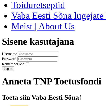
Toiduretseptid
Vaba Eesti Sõna lugejate 
Meist | About Us
Sisene kasutajana
Username
Password
Remember Me
Log in
Anneta TNP Toetusfondi
Toeta siin Vaba Eesti Sõna!