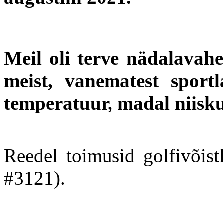
Meil oli terve nädalavahe
meist, vanematest spor
temperatuur, madal niisk
Reedel toimusid golfivõist
#3121).