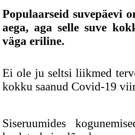
Populaarseid suvepäevi o
aega, aga selle suve kok
väga eriline.
Ei ole ju seltsi liikmed ter
kokku saanud Covid-19 viir
Siseruumides kogunemis