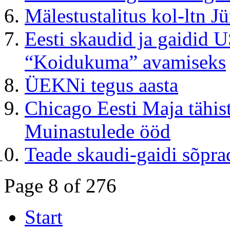
Mälestustalitus kol-ltn Jü
Eesti skaudid ja gaidid U
“Koidukuma” avamiseks
ÜEKNi tegus aasta
Chicago Eesti Maja tähist
Muinastulede ööd
Teade skaudi-gaidi sõpra
Page 8 of 276
Start