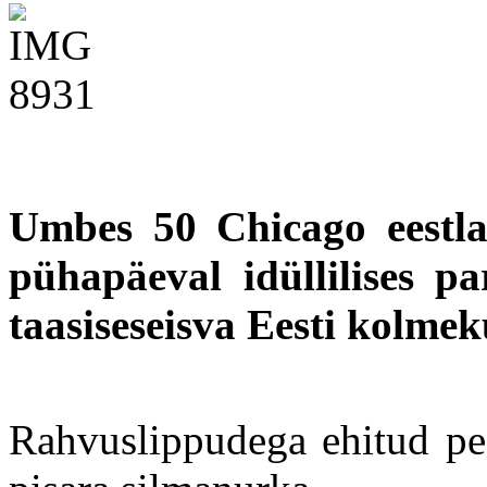
Umbes 50 Chicago eestlas
pühapäeval idüllilises pa
taasiseseisva Eesti kolm
Rahvuslippudega ehitud peo