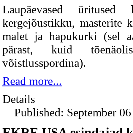
Laupäevased üritused
kergejõustikku, masterite k
malet ja hapukurki (sel 
pärast, kuid tõenäoli
võistlusspordina).
Read more...
Details
Published: September 06
EKRE USA esindajad ko