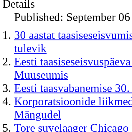
Details
Published: September 06
30 aastat taasiseseisvumis
tulevik
Eesti taasiseseisvuspäev
Muuseumis
Eesti taasvabanemise 30.
Korporatsioonide liikme
Mängudel
Tore suvelaager Chicago 