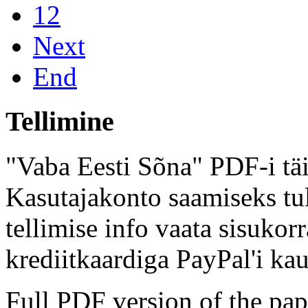
12
Next
End
Tellimine
"Vaba Eesti Sõna" PDF-i täi
Kasutajakonto saamiseks tul
tellimise info vaata sisukor
krediitkaardiga PayPal'i kau
Full PDF version of the pap