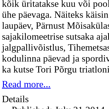
kõik üritatakse kuu või poo
ühe päevaga. Näiteks käisin 
laupäev, Pärnust Mõisakülas 
sajakilomeetrise sutsaka aja
jalgpallivõistlus, Tihemet
kodulinna päevad ja spordi
ka kutse Tori Põrgu triatloni
Read more...
Details