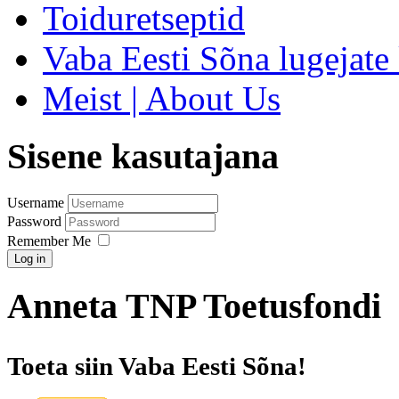
Toiduretseptid
Vaba Eesti Sõna lugejate 
Meist | About Us
Sisene kasutajana
Username
Password
Remember Me
Log in
Anneta TNP Toetusfondi
Toeta siin Vaba Eesti Sõna!