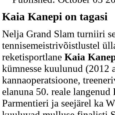
Kaia Kanepi on tagasi
Nelja Grand Slam turniiri s
tennisemeistrivõistlustel üll
reketisportlane
Kaia Kanep
kümnesse kuulunud (2012 a
kannaoperatsioone, treener
elanuna 50. reale langenud 
Parmentieri ja seejärel ka 
kuuluvad mulluse finalisti 