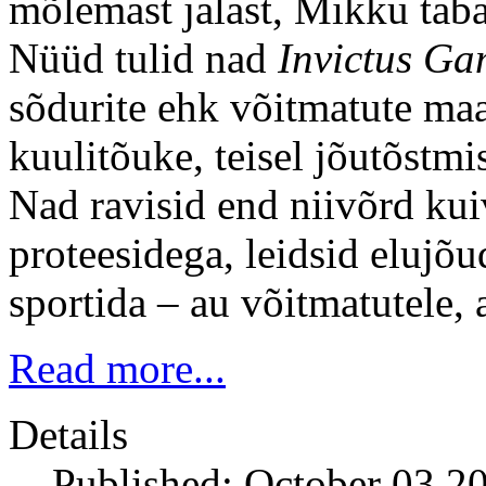
mõlemast jalast, Mikku taba
Nüüd tulid nad
Invictus Ga
sõdurite ehk võitmatute ma
kuulitõuke, teisel jõutõstm
Nad ravisid end niivõrd kui
proteesidega, leidsid elujõ
sportida – au võitmatutele, 
Read more...
Details
Published: October 03 2