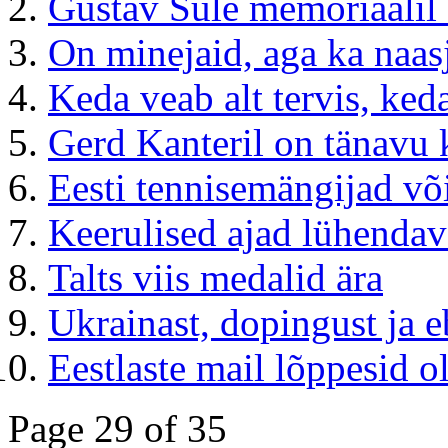
Gustav Sule memoriaalil 
On minejaid, aga ka naasja
Keda veab alt tervis, ke
Gerd Kanteril on tänavu
Eesti tennisemängijad võ
Keerulised ajad lühenda
Talts viis medalid ära
Ukrainast, dopingust ja 
Eestlaste mail lõppesid
Page 29 of 35