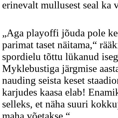
erinevalt mullusest seal ka 
„Aga playoffi jõuda pole k
parimat taset näitama,“ rääk
spordielu tõttu lükanud is
Myklebustiga järgmise aasta
nauding seista keset staadio
karjudes kaasa elab! Enami
selleks, et näha suuri kokku
maha võetakse.“