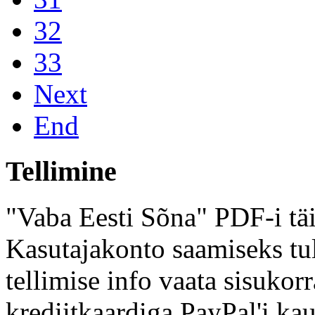
32
33
Next
End
Tellimine
"Vaba Eesti Sõna" PDF-i täi
Kasutajakonto saamiseks tul
tellimise info vaata sisukor
krediitkaardiga PayPal'i kau