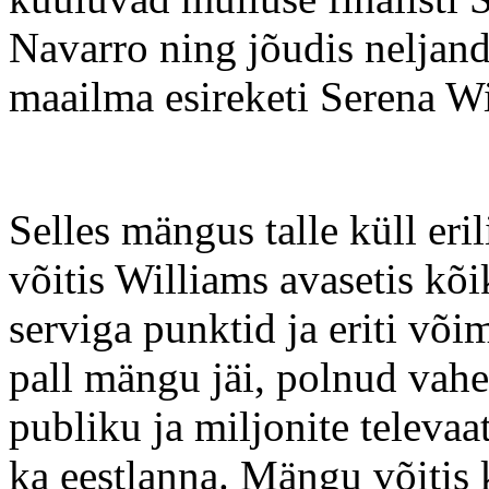
Navarro ning jõudis neljan
maailma esireketi Serena Wi
Selles mängus talle küll eril
võitis Williams avasetis k
serviga punktid ja eriti võim
pall mängu jäi, polnud vahe 
publiku ja miljonite televaa
ka eestlanna. Mängu võitis 