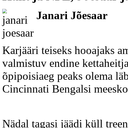
Janari Jõesaar
Karjääri teiseks hooajaks am
valmistuv endine kettaheitj
õpipoisiaeg peaks olema läb
Cincinnati Bengalsi meesko
Nädal tagasi jäädi küll tree