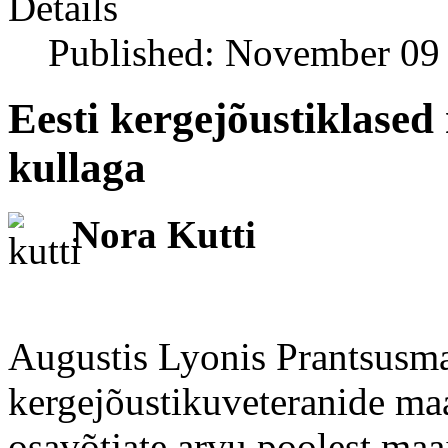
Details
Published: November 09
Eesti kergejõustiklased
kullaga
Nora Kutti
Augustis Lyonis Prantsusma
kergejõustikuveteranide maa
osavõtjate arvu poolest maa