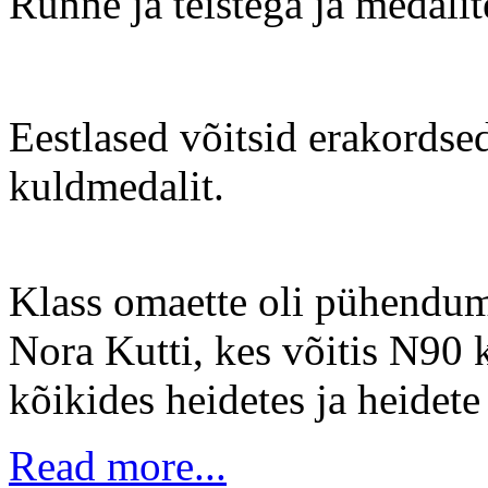
Rünne ja teistega ja medalite
Eestlased võitsid erakordsed
kuldmedalit.
Klass omaette oli pühendumi
Nora Kutti, kes võitis N90 
kõikides heidetes ja heidete 
Read more...