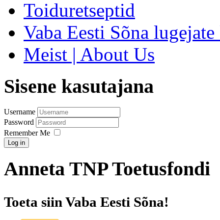
Toiduretseptid
Vaba Eesti Sõna lugejate 
Meist | About Us
Sisene kasutajana
Username
Password
Remember Me
Log in
Anneta TNP Toetusfondi
Toeta siin Vaba Eesti Sõna!