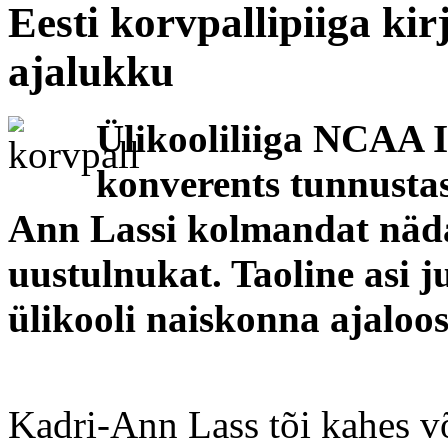
Eesti korvpallipiiga ki
ajalukku
Ülikooliliiga NCAA I 
konverents tunnusta
Ann Lassi kolmandat nädal
uustulnukat. Taoline asi 
ülikooli naiskonna ajaloos
Kadri-Ann Lass tõi kahes v