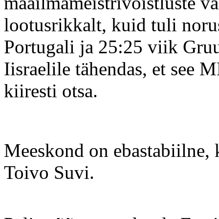
maailmameistrivõistluste val
lootusrikkalt, kuid tuli noru
Portugali ja 25:25 viik Gru
Iisraelile tähendas, et see 
kiiresti otsa.
Meeskond on ebastabiilne, 
Toivo Suvi.