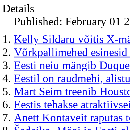
Details
Published: February 01 
Kelly Sildaru võitis X-
Võrkpallimehed esinesid 
Eesti neiu mängib Duques
Eestil on raudmehi, alistu
Mart Seim treenib Hous
Eestis tehakse atraktiivse
Anett Kontaveit raputas te