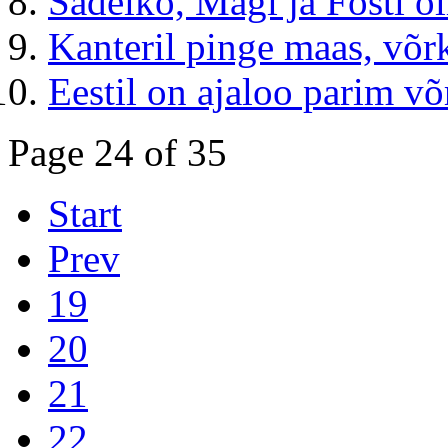
Šadeiko, Mägi ja Fosti ol
Kanteril pinge maas, võr
Eestil on ajaloo parim v
Page 24 of 35
Start
Prev
19
20
21
22