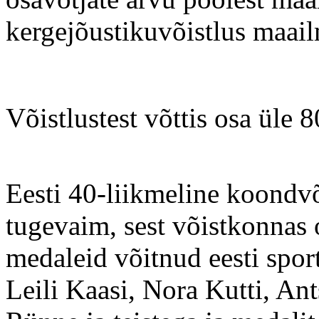
kergejõustikuvõistlus maail
Võistlustest võttis osa üle 
Eesti 40-liikmeline koondvõ
tugevaim, sest võistkonnas o
medaleid võitnud eesti sport
Leili Kaasi, Nora Kutti, An