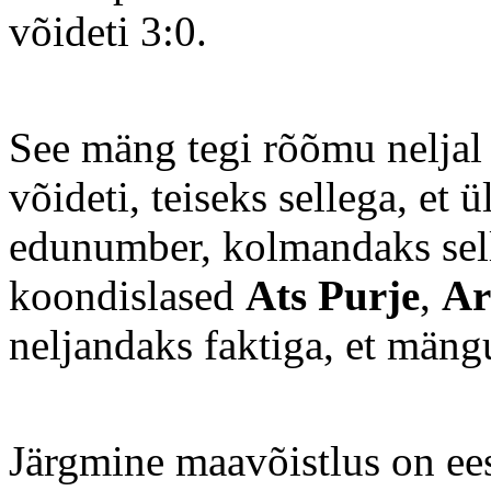
võideti 3:0.
See mäng tegi rõõmu neljal m
võideti, teiseks sellega, et 
edunumber, kolmandaks sell
koondislased
Ats Purje
,
Ar
neljandaks faktiga, et mängu
Järgmine maavõistlus on ees