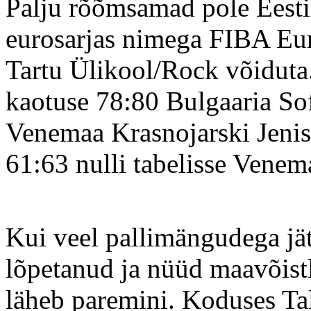
Palju rõõmsamad pole Eesti 
eurosarjas nimega FIBA Eu
Tartu Ülikool/Rock võiduta.
kaotuse 78:80 Bulgaaria Sof
Venemaa Krasnojarski Jeniss
61:63 nulli tabelisse Venem
Kui veel pallimängudega jät
lõpetanud ja nüüd maavõistl
läheb paremini. Koduses Tal