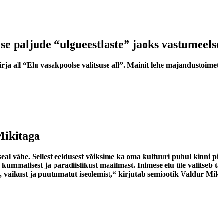
se paljude “ulgueestlaste” jaoks vastumeel
lkirja all “Elu vasakpoolse valitsuse all”. Mainit lehe majandustoime
Mikitaga
eal vähe. Sellest eeldusest võiksime ka oma kultuuri puhul kinni p
, kummalisest ja paradiislikust maailmast. Inimese elu üle valitse
u, vaikust ja puutumatut iseolemist,“ kirjutab semiootik Valdur 