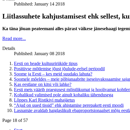
Published: January 14 2018
Liitlassuhete kahjustamisest ehk sellest, k
Ka täna jõuan peateemani alles pärast väikese jänesehaagi tegemis
Read more...
Details
Published: January 08 2018
Eesti on heade kultuuririikide tipus
Positiivse mõtlemise jõust jõulude-eelsel perioodil
Soome ja Eesti – kes meid suudaks lahuta?
Soomele mõeldes – meie põhjanaabrite iseseisvakssaamise saj
Kas eestlane on kitsi või lahke?
Eesti mets väärib praegusest mõistlikumat ja hoolivamat kohtle
Kohalikud valimised pole ainult kohaliku tähendusega
Lõppes Karl Ristikivi mahajäetus
“Ajud on uued tissid” ehk ahistamise perepakett eesti moodi
Lasnamäe avaldab haiglaslikult ebaproportsionaalset mõju eestla
Page 18 of 57