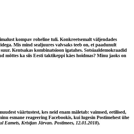
võimalust kompav roheline tuli. Konkreetsemalt väljendades
idega. Mis mind sealjuures valvsaks teeb on, et paadunult
lema suur. Kentsakas kombinatsioon igatahes. Sotsiaaldemokraadid
ud mõttes ka siis Eesti taktikeppi käes hoidmas? Minu jaoks on
 muudest väärtustest, kes neid enam mäletab: vaimsed, eetilised,
oli minu esmane reageering Facebookis, kui lugesin Postimehest ühe
l Eamets, Kristjan Järvan. Postimees, 12.01.2018
).