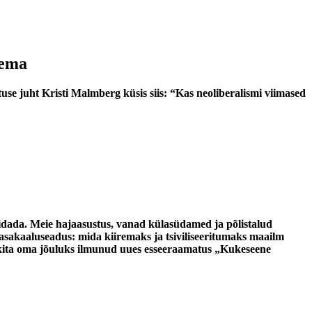
sema
tuse juht Kristi Malmberg küsis siis: “Kas neoliberalismi viimased
idada. Meie hajaasustus, vanad külasüdamed ja põlistalud
b tasakaaluseadus: mida kiiremaks ja tsiviliseeritumaks maailm
Mikita oma jõuluks ilmunud uues esseeraamatus „Kukeseene