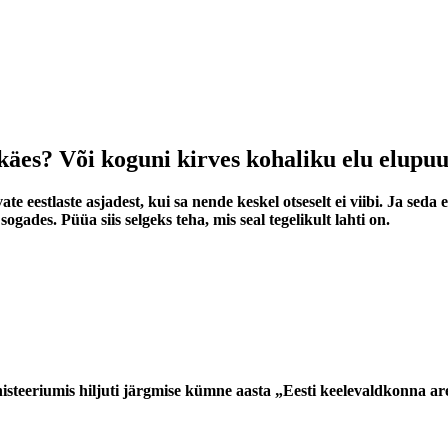
käes? Või koguni kirves kohaliku elu elupuu
ate eestlaste asjadest, kui sa nende keskel otseselt ei viibi. Ja 
gades. Püüa siis selgeks teha, mis seal tegelikult lahti on.
steeriumis hiljuti järgmise kümne aasta „Eesti keelevaldkonna ar