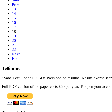
Start
Prev
13
14
15
16
17
18
19
20
21
22
Next
End
Tellimine
"Vaba Eesti Sõna" PDF-i täisversioon on tasuline. Kasutajakonto saamis
Full PDF version of the paper costs $60 per year. To open your accoun