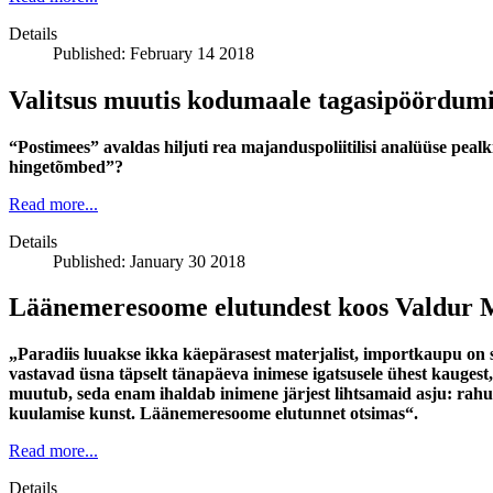
Details
Published: February 14 2018
Valitsus muutis kodumaale tagasipöördumi
“Postimees” avaldas hiljuti rea majanduspoliitilisi analüüse pea
hingetõmbed”?
Read more...
Details
Published: January 30 2018
Läänemeresoome elutundest koos Valdur 
„Paradiis luuakse ikka käepärasest materjalist, importkaupu on s
vastavad üsna täpselt tänapäeva inimese igatsusele ühest kaugest
muutub, seda enam ihaldab inimene järjest lihtsamaid asju: rah
kuulamise kunst. Läänemeresoome elutunnet otsimas“.
Read more...
Details