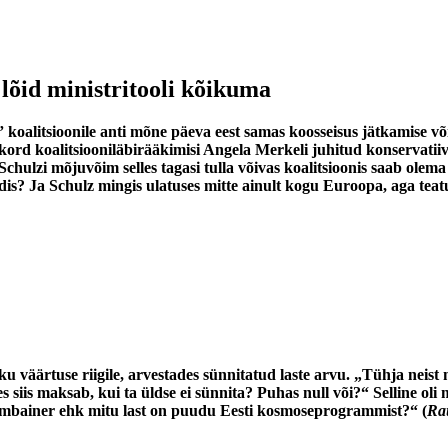
õid ministritooli kõikuma
” koalitsioonile anti mõne päeva eest samas koosseisus jätkamise 
ord koalitsiooniläbirääkimisi Angela Merkeli juhitud konservatiiv
in Schulzi mõjuvõim selles tagasi tulla võivas koalitsioonis saab o
is? Ja Schulz mingis ulatuses mitte ainult kogu Euroopa, aga teat
 väärtuse riigile, arvestades sünnitatud laste arvu. „Tühja neist
ees siis maksab, kui ta üldse ei sünnita? Puhas null või?“ Selline 
kombainer ehk mitu last on puudu Eesti kosmoseprogrammist?“ (
Rau