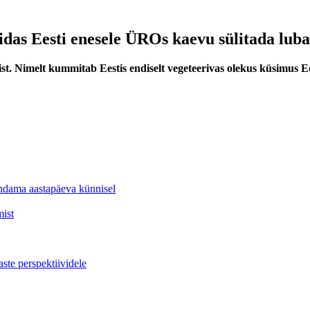
uidas Eesti enesele ÜROs kaevu sülitada luba
t. Nimelt kummitab Eestis endiselt vegeteerivas olekus küsimus Ee
andama aastapäeva künnisel
mist
ste perspektiividele