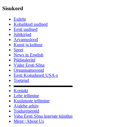
Sisukord
Esileht
Kohalikud uudised
Eesti uudised
Juhtkirjad
Arvamuslood
Kunst ja kultuur
Sport
News in English
Pildigaleriid
Väike Eesti Sõna
Organisatsioonid
Eesti Kogudused USA-s
Toetajad
▬▬▬▬▬▬▬▬▬▬▬▬▬
Kontakt
Lehe tellimine
Kuulutuste tellimine
Ajalehe arhiiv
Toiduretseptid
Vaba Eesti Sõna lugejate küsitlus
Meist | About Us