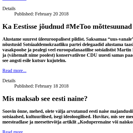
Details
Published: February 20 2018
Ka Eestisse jõudnud #MeToo mõttesuunad l
Alustame suurest üleeuroopalisest pildist. Saksamaa “uus-vanale
nõustusid Sotsiaaldemokraatliku partei delegaadid alustama taask
vasakpoolse ja pealegi veel euroopafanaatilise sotsialistist Mart
ja (vähemalt nime poolest) konservatiivne CDU uuesti samas paad
see angsti esile kutsuv kujutelm.
Read more...
Details
Published: February 18 2018
Mis maksab see eesti naine?
Soovin õnne, mehed, olete välja arvutanud eesti naise majandusliku
sotsiaalsed, kultuurilised, isegi ideoloogilised. Huvitav, mis see m
meesteadlase ja meesettevõtja artiklit „Koduperenaine või nais
Read more...