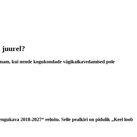
 juurel?
seda enam, kui nende kogukondade vägikaikavedamised pole
engukava 2018-2027“ eelnõu. Selle pealkiri on pidulik „Keel loob