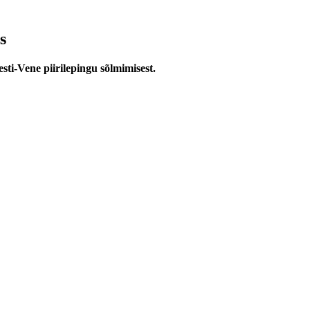
s
sti-Vene piirilepingu sõlmimisest.