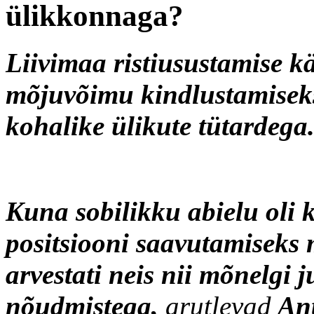
ülikkonnaga?
Liivimaa ristiusustamise k
mõjuvõimu kindlustamiseks
kohalike ülikute tütardega
Kuna sobilikku abielu oli k
positsiooni saavutamiseks
arvestati neis nii mõnelgi 
nõudmistega,
arutlevad
Ant