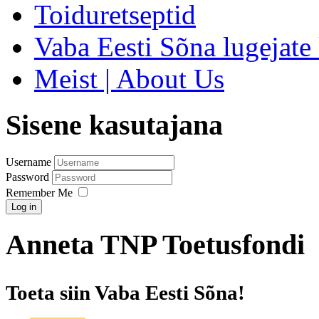
Toiduretseptid
Vaba Eesti Sõna lugejate 
Meist | About Us
Sisene kasutajana
Username
Password
Remember Me
Log in
Anneta TNP Toetusfondi
Toeta siin Vaba Eesti Sõna!