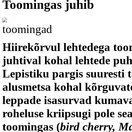
Toomingas juhib
Hiirekõrvul lehtedega too
juhtival kohal lehtede pu
Lepistiku pargis suuresti
alusmetsa kohal kõrguvat
leppade isasurvad kumavad
roheluse kriipsugi pole se
toomingas (
bird cherry, M