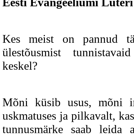
Eesti Evangeeliumi Luteri
Kes meist on pannud täh
ülestõusmist tunnistavai
keskel?
Mõni küsib usus, mõni im
uskmatuses ja pilkavalt, kas
tunnusmärke saab leida ar