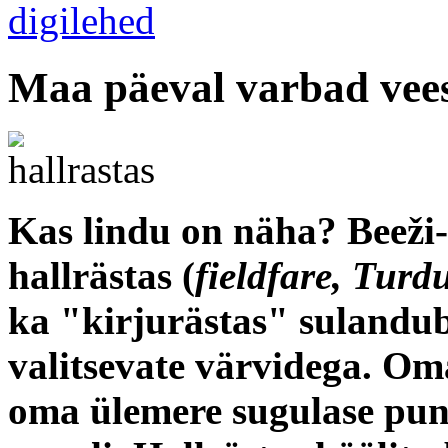
Maa päeval varbad vee
Kas lindu on näha? Beeži-,
hallrästas (
fieldfare, Turdu
ka "kirjurästas" sulandu
valitsevate värvidega. Oma
oma ülemere sugulase pun