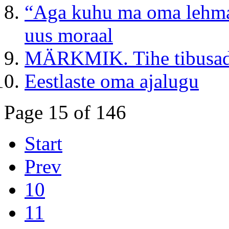
“Aga kuhu ma oma lehmad
uus moraal
MÄRKMIK. Tihe tibusa
Eestlaste oma ajalugu
Page 15 of 146
Start
Prev
10
11