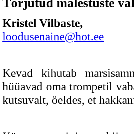
Tõrjutud mälestuste vä
Kristel Vilbaste,
loodusenaine@hot.ee
Kevad kihutab marsisamm
hüüavad oma trompetil vabad
kutsuvalt, öeldes, et hakk