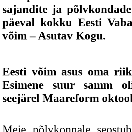
sajandite ja põlvkondade 
päeval kokku Eesti Vaba
võim – Asutav Kogu.
Eesti võim asus oma riiki
Esimene suur samm oli
seejärel Maareform oktoob
Meie põlvkonnale seost