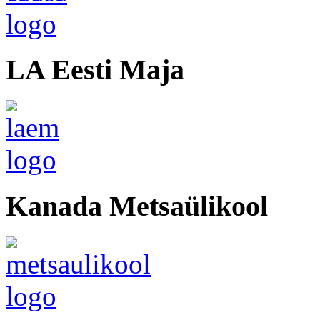
LA Eesti Maja
Kanada Metsaülikool