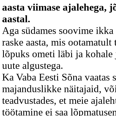
aasta viimase ajalehega, j
aastal.
Aga südames soovime ikka -
raske aasta, mis ootamatult 
lõpuks ometi läbi ja kohale 
uute algustega.
Ka Vaba Eesti Sõna vaatas 
majanduslikke näitajaid, või
teadvustades, et meie ajale
töötamine ei saa lõpmatuseni