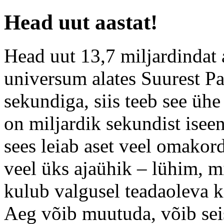
Head uut aastat!
Head uut 13,7 miljardindat a
universum alates Suurest Pa
sekundiga, siis teeb see üh
on miljardik sekundist iseen
sees leiab aset veel omakord
veel üks ajaühik – lühim, m
kulub valgusel teadaoleva 
Aeg võib muutuda, võib seis