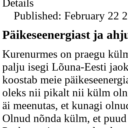
Details
Published: February 22 
Päikeseenergiast ja ahj
Kurenurmes on praegu külm
palju isegi Lõuna-Eesti jaok
koostab meie päikeseenergia
oleks nii pikalt nii külm o
äi meenutas, et kunagi oln
Olnud nõnda külm, et puud 