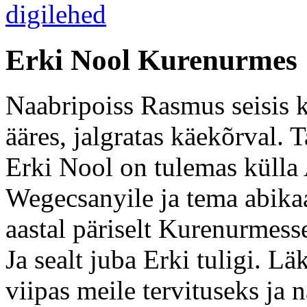
Erki Nool Kurenurmes
Naabripoiss Rasmus seisis k
ääres, jalgratas käekõrval. 
Erki Nool on tulemas külla 
Wegecsanyile ja tema abikaa
aastal päriselt Kurenurmess
Ja sealt juba Erki tuligi. Lä
viipas meile tervituseks ja