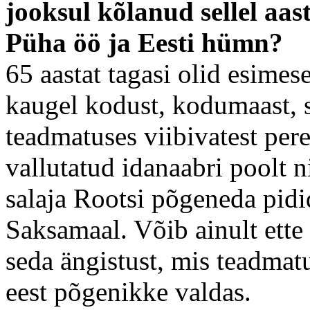
jooksul kõlanud sellel aas
Püha öö ja Eesti hümn?
65 aastat tagasi olid esimes
kaugel kodust, kodumaast, s
teadmatuses viibivatest perel
vallutatud idanaabri poolt 
salaja Rootsi põgeneda pid
Saksamaal. Võib ainult ette 
seda ängistust, mis teadmatu
eest põgenikke valdas.