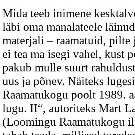
Mida teeb inimene kesktalve
läbi oma manalateele läin
materjali – raamatuid, pilte 
ei tea ma isegi vahel, kust
pakub mulle suurt rahuldust
uus ja põnev. Näiteks luge
Raamatukogu poolt 1989. aa
lugu. II“, autoriteks Mart L
(Loomingu Raamatukogu ilm