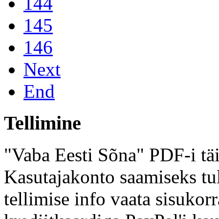
144
145
146
Next
End
Tellimine
"Vaba Eesti Sõna" PDF-i täi
Kasutajakonto saamiseks tul
tellimise info vaata sisukor