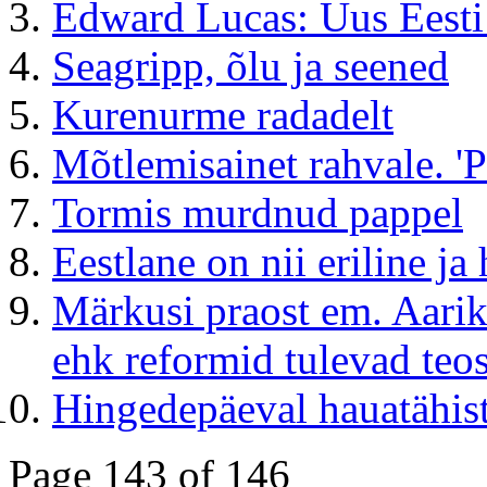
Edward Lucas: Uus Eesti 
Seagripp, õlu ja seened
Kurenurme radadelt
Mõtlemisainet rahvale. 'P
Tormis murdnud pappel
Eestlane on nii eriline ja
Märkusi praost em. Aarik
ehk reformid tulevad teo
Hingedepäeval hauatähist
Page 143 of 146