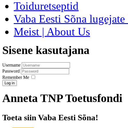
Toiduretseptid
Vaba Eesti Sõna lugejate 
Meist | About Us
Sisene kasutajana
Username
Password
Remember Me
Log in
Anneta TNP Toetusfondi
Toeta siin Vaba Eesti Sõna!